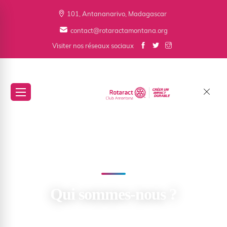
101, Antananarivo, Madagascar
contact@rotaractamontana.org
Visiter nos réseaux sociaux
Qui sommes-nous ?
À Propos