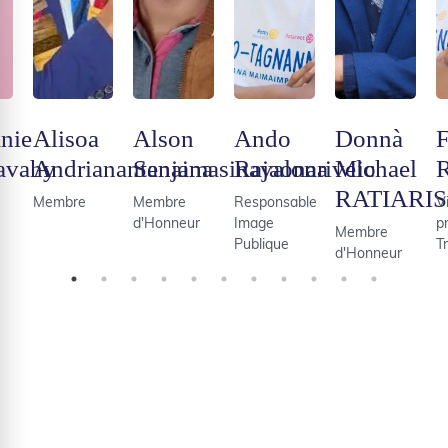
nie
Alisoa
Alson
Ando
Donnà
F
avahy
Andrianantenaina
Sanjamasinavalona
Rajaonarivelo
Michael
R
RATIARI
Membre
Membre
Responsable
V
d'Honneur
Image
p
Membre
Publique
Tr
d'Honneur