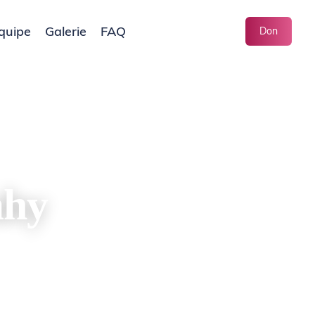
quipe
Galerie
FAQ
Don
ahy