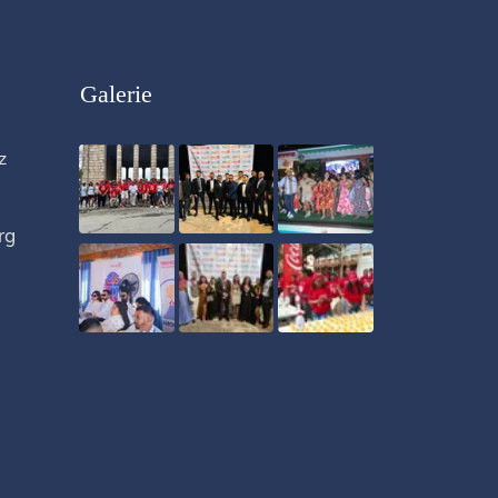
Galerie
z
rg