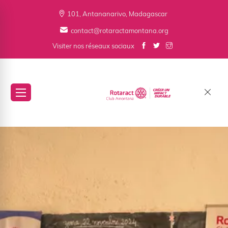
101, Antananarivo, Madagascar
contact@rotaractamontana.org
Visiter nos réseaux sociaux