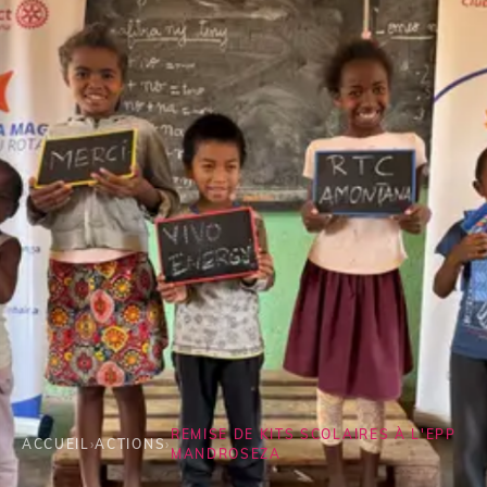
REMISE DE KITS SCOLAIRES À L'EPP
ACCUEIL
›
ACTIONS
›
MANDROSEZA