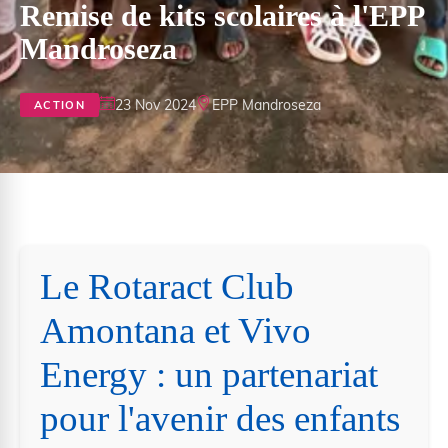
Remise de kits scolaires à l'EPP
Mandroseza
23 Nov 2024
EPP Mandroseza
ACTION
Le Rotaract Club
Amontana et Vivo
Energy : un partenariat
pour l'avenir des enfants