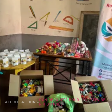
DON DE JOUETS POUR LES FÊTES DE
ACCUEIL
›
ACTIONS
›
FIN D'ANNÉE