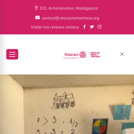
101, Antananarivo, Madagascar
contact@rotaractamontana.org
Visiter nos réseaux sociaux