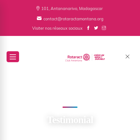
101, Antananarivo, Madagascar
contact@rotaractamontana.org
Visiter nos réseaux sociaux
Testimonial
Testimonial