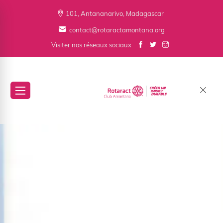
101, Antananarivo, Madagascar
contact@rotaractamontana.org
Visiter nos réseaux sociaux