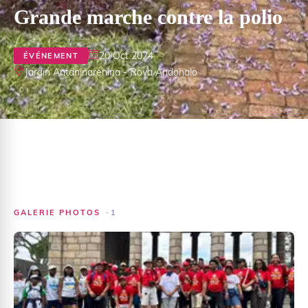
Grande marche contre la polio
20 Oct 2024
ÉVÉNEMENT
Jardin Antaninarenina - Rova Andohalo
GALERIE PHOTOS
·
1