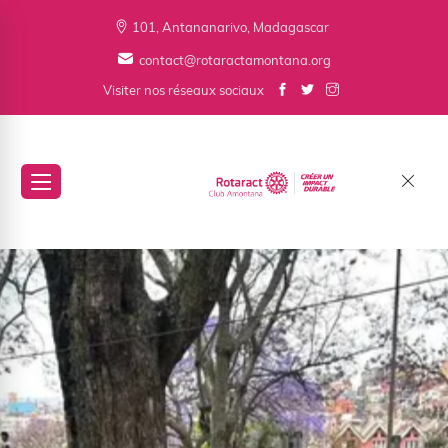
101, Antananarivo, Madagascar
contact@rotaractamontana.org
Visiter nos réseaux sociaux